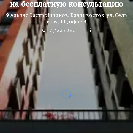
на бесплатную консультацию
Альянс Застройщиков
,
Владивосток
,
ул. Сель
ская, 11
,
офис 9
+7(423) 290-11-15