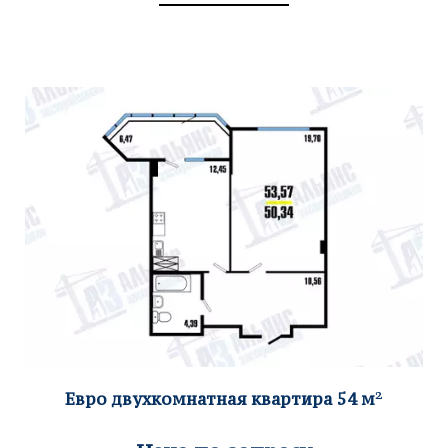
Евро двухкомнатная квар
тира 54
м
²