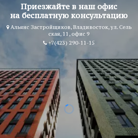
Приезжайте в наш офис
на бесплатную консультацию
Альянс Застройщиков
,
Владивосток
,
ул. Сель
ская, 11
,
офис 9
+7(423) 290-11-15
февраль 2020г.