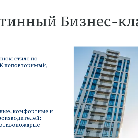
тинный Бизнес-кл
нном стиле по
ЖК неповторимый,
ные, комфортные и
роизводителей:
противопожарые