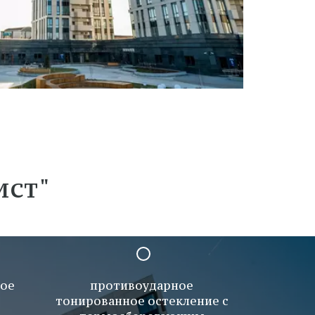
ист"
ое 
противоударное 
тонированное остекление с 