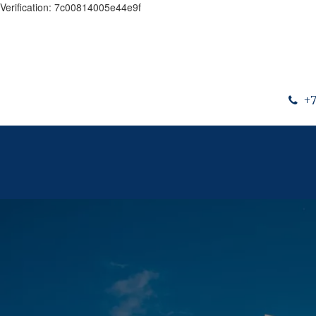
Verification: 7c00814005e44e9f
+