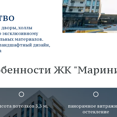
тво
: дворы, холлы
о эксклюзивному
льных материалов.
 ландшафтный дизайн,
а
бенности ЖК "Марин
сота потолков 3,3 м.
панорамное витражн
остекление