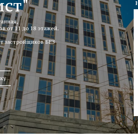
ст"
танная,
в от 11 до 18 этажей.
т застройщиков БЕЗ 
еку