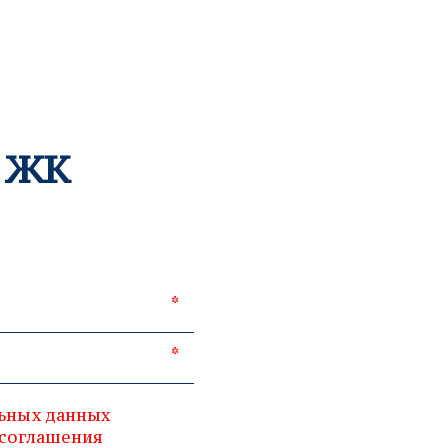
о ЖК
*
*
ьных данных
 соглашения