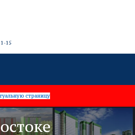
11-15
туальную страницу
остоке