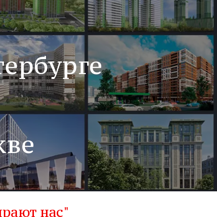
тербурге
кве
рают нас"