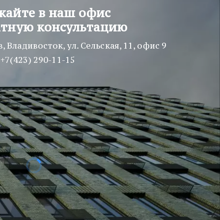
жайте в наш офис
атную консультацию
в
,
Владивосток
,
ул. Сельская, 11
,
офис 9
+7(423) 290-11-15