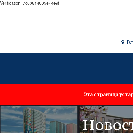
Verification: 7c00814005e44e9f
Вл
Эта страница устар
Новос